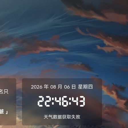
2026 年
08 月
06 日
星期四
名只
22:46:44
脏 」
天气数据获取失败