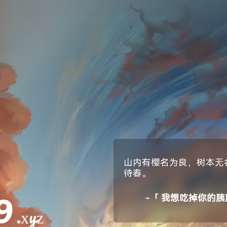
山内有樱名为良，树本无
待春。
9
-「 我想吃掉你的胰
.xyz